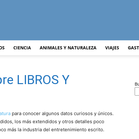
Curiosidades
OS
CIENCIA
ANIMALES Y NATURALEZA
VIAJES
GAS
bre LIBROS Y
Curiosas
B
ratura
para conocer algunos datos curiosos y únicos.
del
didos, los más extendidos y otros detalles poco
o más la industria del entretenimiento escrito.