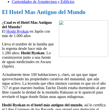
Curiosidades de Arquitectura y Edificios
El Hotel Mas Antiguo del Mundo
¿
Cual es el Hotel Mas Antiguo
del Mundo
?
El
Hoshi Ryokan
en Japón con
más de 1.000 años
Lleva el nombre de la familia que
lo regenta desde hace más de
1.280 años:
Hoshi Ryokan
. Lo
construyeron junto a una fuente
de aguas medicinales en Awazu
(Japón).
Actualmente tiene 100 habitaciones y, claro, un spa que sigue
aprovechando las propiedades curativas del manantial, que aún
sigue activo. La leyenda que ellos mismos cuentan es que en el año
717 el gran maestro budista Taicho Daishi estaba durmiendo al aire
libre cuando la deidad de la montaña Hakusan se le apareció para
revelarle el lugar donde fluían unas aguas milagrosas.
Hoshi Ryokan es el hotel más antiguo del mundo
, así lo certifica
el Libro Guinness de los Records, que otorgó esta distinción al