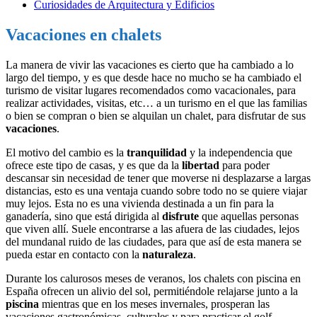
Curiosidades de Arquitectura y Edificios
Vacaciones en chalets
La manera de vivir las vacaciones es cierto que ha cambiado a lo
largo del tiempo, y es que desde hace no mucho se ha cambiado el
turismo de visitar lugares recomendados como vacacionales, para
realizar actividades, visitas, etc… a un turismo en el que las familias
o bien se compran o bien se alquilan un chalet, para disfrutar de sus
vacaciones
.
El motivo del cambio es la
tranquilidad
y la independencia que
ofrece este tipo de casas, y es que da la
libertad
para poder
descansar sin necesidad de tener que moverse ni desplazarse a largas
distancias, esto es una ventaja cuando sobre todo no se quiere viajar
muy lejos. Esta no es una vivienda destinada a un fin para la
ganadería, sino que está dirigida al
disfrute
que aquellas personas
que viven allí. Suele encontrarse a las afuera de las ciudades, lejos
del mundanal ruido de las ciudades, para que así de esta manera se
pueda estar en contacto con la
naturaleza
.
Durante los calurosos meses de veranos, los chalets con piscina en
España ofrecen un alivio del sol, permitiéndole relajarse junto a la
piscina
mientras que en los meses invernales, prosperan las
vacaciones gastronómicas, culturales y para practicar el golf.