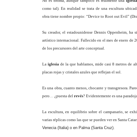
No es broma, aunque tampoco es realmente una
iglesi
como tal). En realidad se trata de una escultura ubica
obra tiene nombre propio: “Device to Root out Evil” (Disp
Su creador, el estadounidense Dennis Oppenheim, ha s
artístico internacional. Fallecido en el mes de enero de
de los precursores del arte conceptual.
La
iglesia
de la que hablamos, mide casi 8 metros de alt
placas rojas y cristales azules que reflejan el sol.
Es una obra, cuanto menos, chocante y transgresora. Par
pero… ¿puesta del
revés
? Evidentemente es una paradoja
La escultura, en equilibrio sobre el campanario, se ex
varias réplicas como las que se pueden ver en Santa Catar
Venecia (Italia) o en Palma (Santa Cruz).