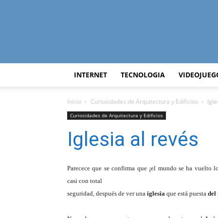
INTERNET
TECNOLOGIA
VIDEOJUEG
Inicio
Curiosidades de Arquitectura y Edificios
Igle
Curiosidades de Arquitectura y Edificios
Iglesia al revés
Parecece que se confirma que ¡el mundo se ha vuelto 
casi con total
seguridad, después de ver una
iglesia
que está puesta
del