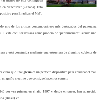
a
(al menos no está consagrada
da en Vancouver (Canadá). Esta
ositivo para Erradicar el Mal).
Mundo
ido uno de los artistas contemporáneos más destacados del panorama
 2011, este escultor destaca como pionero de “performances”, siendo uno
ura y está construida mediante una estructura de aluminio cubierta de
ece claro que una
iglesia
es un perfecto dispositivo para erradicar el mal,
, un guiño creativo que consigue hacernos sonreir.
hibió por vez primera en el año 1997 y, desde entonces, han aparecido
ina (Brasil), en