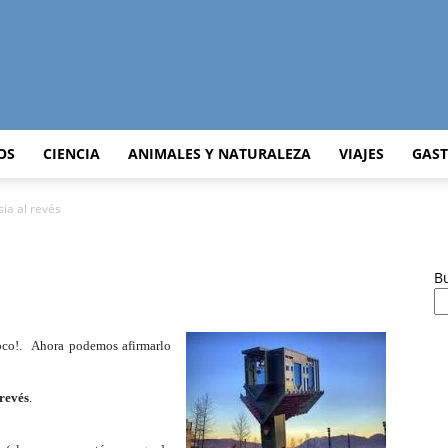
Curiosidades
OS
CIENCIA
ANIMALES Y NATURALEZA
VIAJES
GAS
sia al revés
Curiosas
B
loco!. Ahora podemos afirmarlo
del
 revés
.