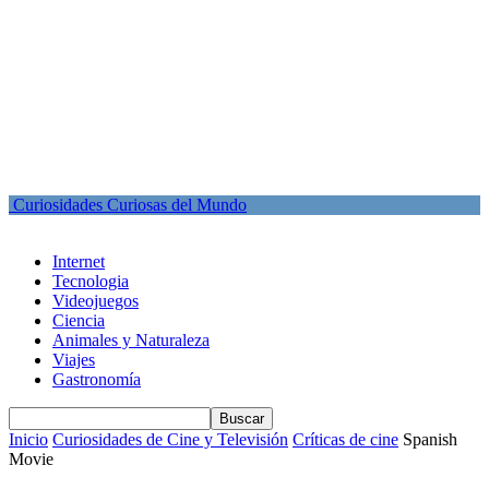
Curiosidades Curiosas del Mundo
Internet
Tecnologia
Videojuegos
Ciencia
Animales y Naturaleza
Viajes
Gastronomía
Inicio
Curiosidades de Cine y Televisión
Críticas de cine
Spanish
Movie