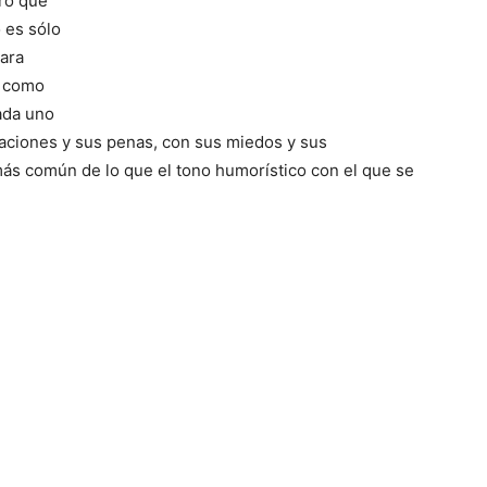
uro que
del
 es sólo
ara
e como
cada uno
raciones y sus penas, con sus miedos y sus
Mundo
más común de lo que el tono humorístico con el que se