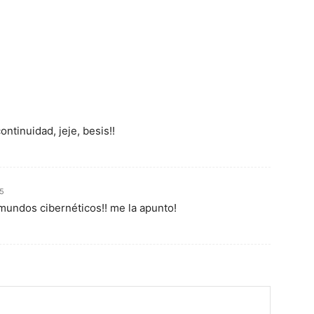
ntinuidad, jeje, besis!!
35
mundos cibernéticos!! me la apunto!