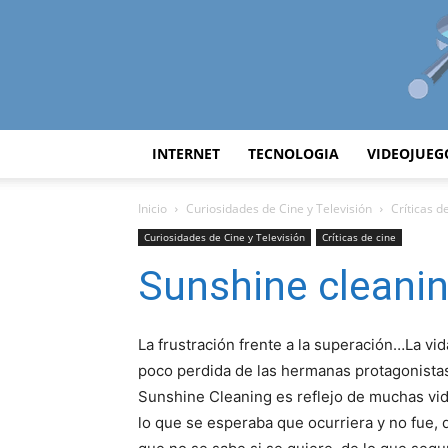
INTERNET
TECNOLOGIA
VIDEOJUEG
Inicio
Curiosidades de Cine y Televisión
Críticas d
Curiosidades de Cine y Televisión
Críticas de cine
Sunshine cleani
La frustración frente a la superación…La vid
poco perdida de las hermanas protagonista
Sunshine Cleaning es reflejo de muchas vi
lo que se esperaba que ocurriera y no fue, 