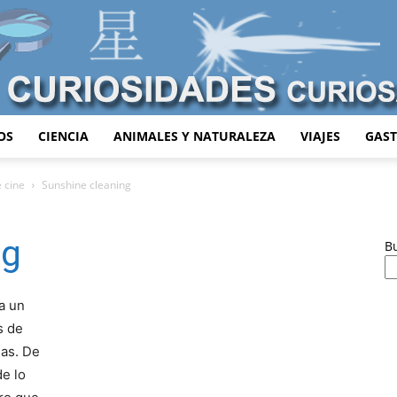
OS
CIENCIA
ANIMALES Y NATURALEZA
VIAJES
GAS
Curiosidades
e cine
Sunshine cleaning
ng
B
Curiosas
a un
s de
das. De
de lo