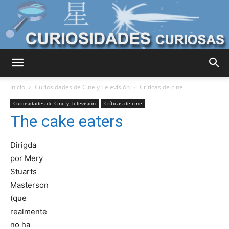
Curiosidades
Inicio
Curiosidades de Cine y Televisión
Críticas de cine
Curiosidades de Cine y Televisión
Críticas de cine
The cake eaters
Curiosas
Dirigda
por Mery
del
Stuarts
Masterson
(que
Mundo
realmente
no ha