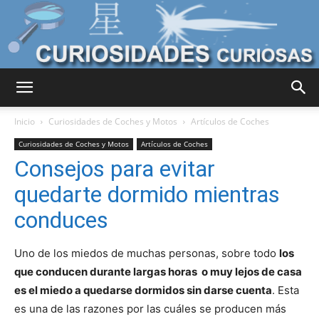
Curiosidades
Inicio
Curiosidades de Coches y Motos
Artículos de Coches
Curiosidades de Coches y Motos
Artículos de Coches
Consejos para evitar
Curiosas
quedarte dormido mientras
conduces
del
Uno de los miedos de muchas personas, sobre todo
los
que conducen durante largas horas o muy lejos de casa
es el miedo a quedarse dormidos sin darse cuenta
. Esta
Mundo
es una de las razones por las cuáles se producen más