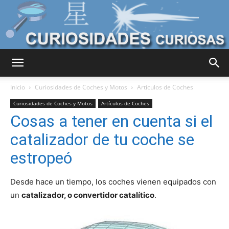
Curiosidades
Inicio
Curiosidades de Coches y Motos
Artículos de Coches
Curiosidades de Coches y Motos
Artículos de Coches
Cosas a tener en cuenta si el
Curiosas
catalizador de tu coche se
estropeó
del
Desde hace un tiempo, los coches vienen equipados con
un
catalizador, o convertidor catalítico
.
Mundo