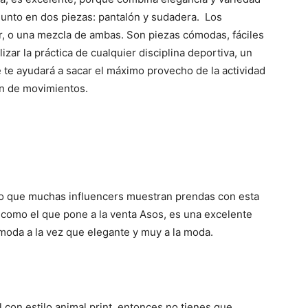
junto en dos piezas: pantalón y sudadera. Los
r, o una mezcla de ambas. Son piezas cómodas, fáciles
Mundo
alizar la práctica de cualquier disciplina deportiva, un
 te ayudará a sacar el máximo provecho de la actividad
ión de movimientos.
nto que muchas influencers muestran prendas con esta
 como el que pone a la venta Asos, es una excelente
moda a la vez que elegante y muy a la moda.
 con estilo animal print, entonces no tienes que