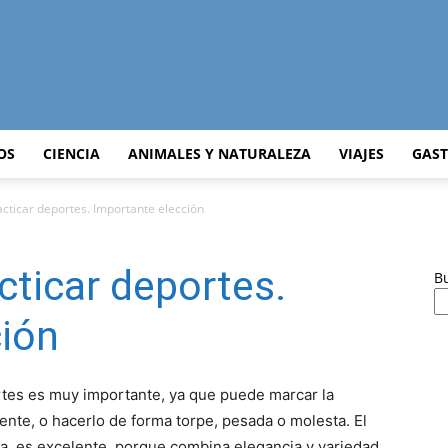
Curiosidades
OS
CIENCIA
ANIMALES Y NATURALEZA
VIAJES
GAS
cticar deportes. Importante elección
Curiosas
cticar deportes.
B
ción
del
ortes es muy importante, ya que puede marcar la
nte, o hacerlo de forma torpe, pesada o molesta. El
va, es excelente, porque combina elegancia y variedad