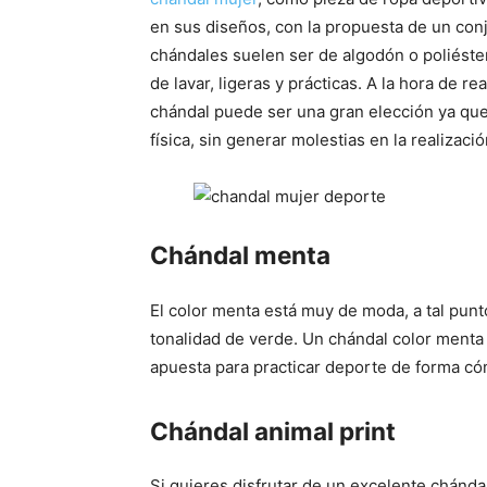
en sus diseños, con la propuesta de un con
chándales suelen ser de algodón o poliéste
de lavar, ligeras y prácticas. A la hora de re
chándal puede ser una gran elección ya que
física, sin generar molestias en la realizac
Chándal menta
El color menta está muy de moda, a tal pu
tonalidad de verde. Un chándal color menta
apuesta para practicar deporte de forma có
Chándal animal print
Si quieres disfrutar de un excelente chándal