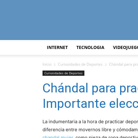
INTERNET
TECNOLOGIA
VIDEOJUEG
Inicio
Curiosidades de Deportes
Chándal para pra
Curiosidades de Deportes
Chándal para pra
Importante elec
La indumentaria a la hora de practicar dep
diferencia entre movernos libre y cómodame
chandal mujer
, como pieza de ropa deporti