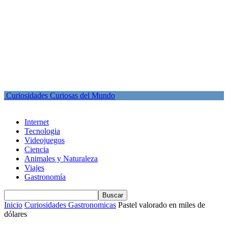
Curiosidades Curiosas del Mundo
Internet
Tecnologia
Videojuegos
Ciencia
Animales y Naturaleza
Viajes
Gastronomía
Inicio
Curiosidades Gastronomicas
Pastel valorado en miles de
dólares