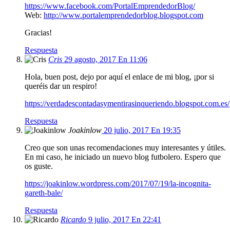
https://www.facebook.com/PortalEmprendedorBlog/
Web:
http://www.portalemprendedorblog.blogspot.com
Gracias!
Respuesta
Cris
29 agosto, 2017 En 11:06
Hola, buen post, dejo por aquí el enlace de mi blog, ¡por si
queréis dar un respiro!
https://verdadescontadasymentirasinqueriendo.blogspot.com.es/
Respuesta
Joakinlow
20 julio, 2017 En 19:35
Creo que son unas recomendaciones muy interesantes y útiles.
En mi caso, he iniciado un nuevo blog futbolero. Espero que
os guste.
https://joakinlow.wordpress.com/2017/07/19/la-incognita-
gareth-bale/
Respuesta
Ricardo
9 julio, 2017 En 22:41