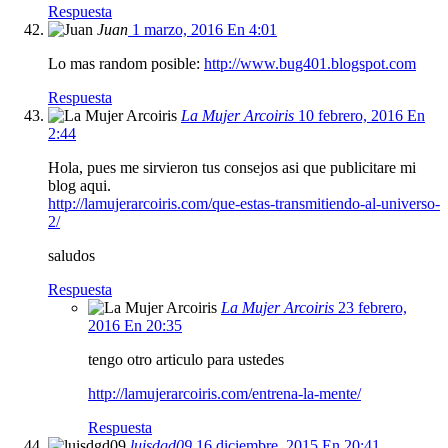
Respuesta
Juan
1 marzo, 2016 En 4:01
Lo mas random posible:
http://www.bug401.blogspot.com
Respuesta
La Mujer Arcoiris
10 febrero, 2016 En
2:44
Hola, pues me sirvieron tus consejos asi que publicitare mi
blog aqui.
http://lamujerarcoiris.com/que-estas-transmitiendo-al-universo-
2/
saludos
Respuesta
La Mujer Arcoiris
23 febrero,
2016 En 20:35
tengo otro articulo para ustedes
http://lamujerarcoiris.com/entrena-la-mente/
Respuesta
luisdgd09
16 diciembre, 2015 En 20:41