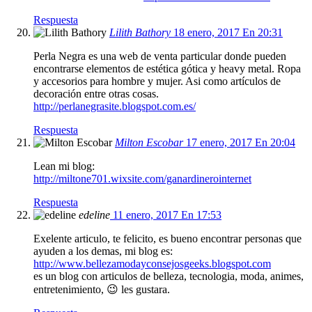
Respuesta
Lilith Bathory
18 enero, 2017 En 20:31
Perla Negra es una web de venta particular donde pueden
encontrarse elementos de estética gótica y heavy metal. Ropa
y accesorios para hombre y mujer. Asi como artículos de
decoración entre otras cosas.
http://perlanegrasite.blogspot.com.es/
Respuesta
Milton Escobar
17 enero, 2017 En 20:04
Lean mi blog:
http://miltone701.wixsite.com/ganardinerointernet
Respuesta
edeline
11 enero, 2017 En 17:53
Exelente articulo, te felicito, es bueno encontrar personas que
ayuden a los demas, mi blog es:
http://www.bellezamodayconsejosgeeks.blogspot.com
es un blog con articulos de belleza, tecnologia, moda, animes,
entretenimiento, 😉 les gustara.