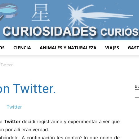
OS
CIENCIA
ANIMALES Y NATURALEZA
VIAJES
GAS
Curiosidades
Twitter.
n Twitter.
B
Curiosas
re
Twitter
decidí registrarme y experimentar a ver que
an por allí eran verdad.
ándolo. A continuación les contaré lo que opino de