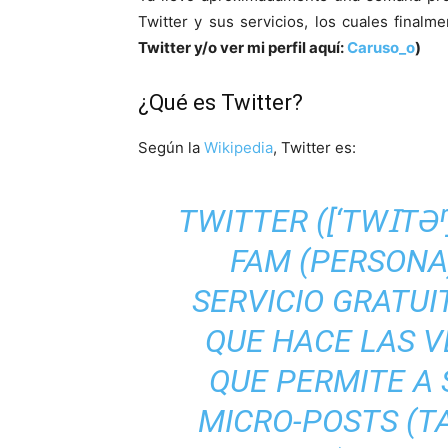
Twitter y sus servicios, los cuales final
Twitter y/o ver mi perfil aquí:
Caruso_o
)
¿Qué es Twitter?
Según la
Wikipedia
, Twitter es:
TWITTER ([‘TWꞮTƏʳ
FAM (PERSONA
SERVICIO GRATUI
QUE HACE LAS V
QUE PERMITE A 
MICRO-POSTS (