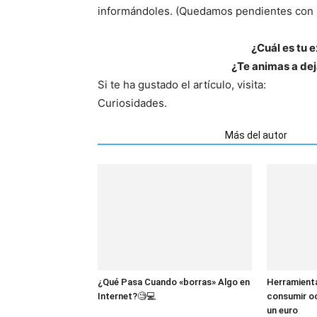
informándoles. (Quedamos pendientes con «C
¿Cuál es tu 
¿Te animas a deja
Si te ha gustado el artículo, visita:
Curiosidades.
Artículos relacionados
Más del autor
¿Qué Pasa Cuando «borras» Algo en
Herramienta
Internet?🧐💻
consumir oc
un euro