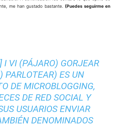
del
mente, me han gustado bastante.
(Puedes seguirme en
Mundo
] I VI (PÁJARO) GORJEAR
) PARLOTEAR) ES UN
TO DE MICROBLOGGING,
ECES DE RED SOCIAL Y
SUS USUARIOS ENVIAR
TAMBIÉN DENOMINADOS