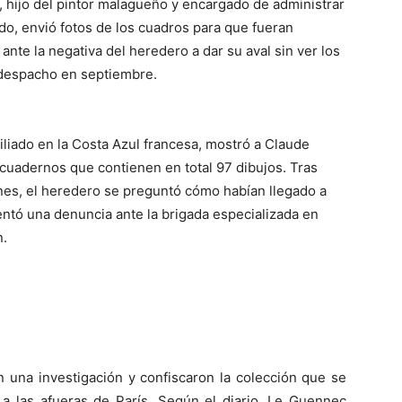
, hijo del pintor malagueño y encargado de administrar
do, envió fotos de los cuadros para que fueran
nte la negativa del heredero a dar su aval sin ver los
u despacho en septiembre.
iado en la Costa Azul francesa, mostró a Claude
s cuadernos que contienen en total 97 dibujos. Tras
ones, el heredero se preguntó cómo habían llegado a
tó una denuncia ante la brigada especializada en
n.
n una investigación y confiscaron la colección que se
a las afueras de París. Según el diario, Le Guennec