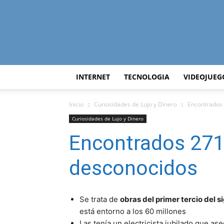
INTERNET
TECNOLOGIA
VIDEOJUEG
Inicio
Curiosidades de Lujo y Dinero
Encontrados 
Curiosidades de Lujo y Dinero
Encontrados 271
desconocidos
Se trata de
obras del primer tercio del s
está entorno a los 60 millones
Las tenía un electricista jubilado que as