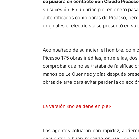
se pusiera en contacto con Claude Picasso
su sucesión. En un principio, en enero pasa
autentificados como obras de Picasso, pero a
originales el electricista se presentó en s
Acompañado de su mujer, el hombre, domicil
Picasso 175 obras inéditas, entre ellas, do
comprobar que no se trataba de falsificaci
manos de Le Guennec y días después presen
obras de arte para evitar perder la colecció
La versión «no se tiene en pie»
Los agentes actuaron con rapidez, abriero
encuentra a buen recaudo en sus locales 