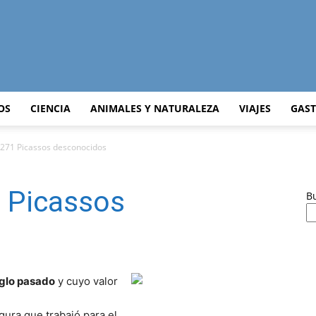
Curiosidades
OS
CIENCIA
ANIMALES Y NATURALEZA
VIAJES
GAS
271 Picassos desconocidos
Curiosas
 Picassos
B
del
iglo pasado
y cuyo valor
egura que trabajó para el