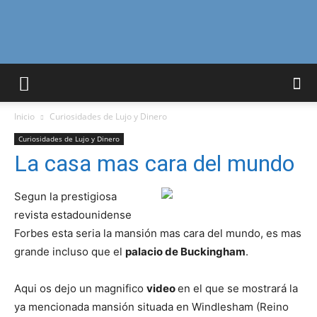
Curiosidades
Inicio
Curiosidades de Lujo y Dinero
Curiosas
Curiosidades de Lujo y Dinero
La casa mas cara del mundo
del
Segun la prestigiosa
revista estadounidense
Forbes esta seria la mansión mas cara del mundo, es mas
grande incluso que el
palacio de Buckingham
.
Mundo
Aqui os dejo un magnifico
video
en el que se mostrará la
ya mencionada mansión situada en Windlesham (Reino