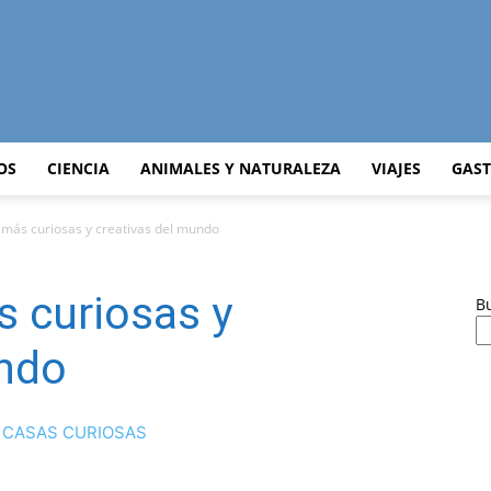
Curiosidades
OS
CIENCIA
ANIMALES Y NATURALEZA
VIAJES
GAS
 más curiosas y creativas del mundo
Curiosas
 curiosas y
B
undo
del