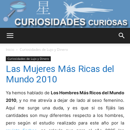
Curiosidades
Inicio
Curiosidades de Lujo y Dinero
Curiosidades de Lujo y Dinero
Las Mujeres Más Ricas del
Curiosas
Mundo 2010
Ya hemos hablado de
Los Hombres Más Ricos del Mundo
del
2010
, y no me atrevía a dejar de lado al sexo femenino.
Aquí me surge una duda, y es que si os fijáis las
cantidades son muy diferentes respecto a los hombres,
Mundo
pero según el estudio realizado para este año por la