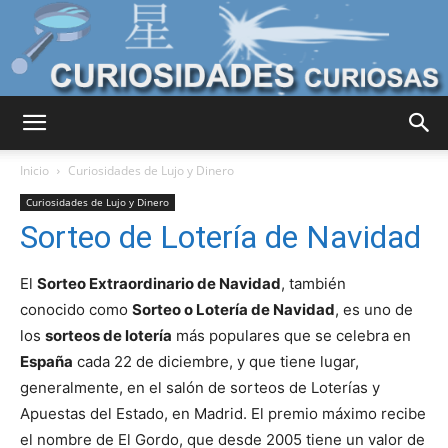
Curiosidades
Inicio
Curiosidades de Lujo y Dinero
Curiosidades de Lujo y Dinero
Sorteo de Lotería de Navidad
Curiosas
El
Sorteo Extraordinario de Navidad
, también
conocido como
Sorteo o Lotería de Navidad
, es uno de
del
los
sorteos de lotería
más populares que se celebra en
España
cada 22 de diciembre, y que tiene lugar,
generalmente, en el salón de sorteos de Loterías y
Mundo
Apuestas del Estado, en Madrid. El premio máximo recibe
el nombre de El Gordo, que desde 2005 tiene un valor de