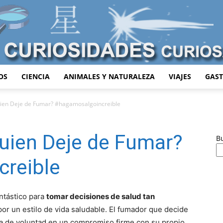
OS
CIENCIA
ANIMALES Y NATURALEZA
VIAJES
GAS
Curiosidades
uien Deje de Fumar? #hagamosalgoincreible
uien Deje de Fumar?
B
Curiosas
reible
ntástico para
tomar decisiones de salud tan
por un estilo de vida saludable. El fumador que decide
rza de voluntad en un compromiso firme con su propio