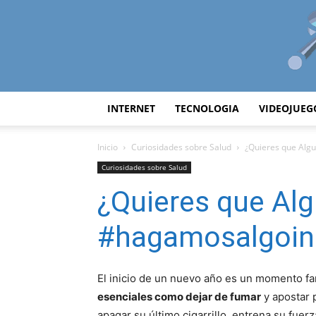
INTERNET
TECNOLOGIA
VIDEOJUEG
Inicio
Curiosidades sobre Salud
¿Quieres que Alg
Curiosidades sobre Salud
¿Quieres que Alg
#hagamosalgoinc
El inicio de un nuevo año es un momento fa
esenciales como dejar de fumar
y apostar 
apagar su último cigarrillo, entrena su fue