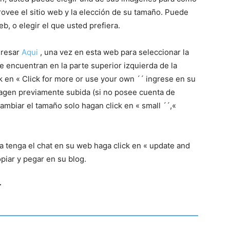
rovee el sitio web y la elección de su tamaño. Puede
b, o elegir el que usted prefiera.
gresar
Aqui
, una vez en esta web para seleccionar la
 encuentran en la parte superior izquierda de la
ck en « Click for more or use your own ´´ ingrese en su
agen previamente subida (si no posee cuenta de
cambiar el tamaño solo hagan click en « small ´´,«
 tenga el chat en su web haga click en « update and
opiar y pegar en su blog.
r