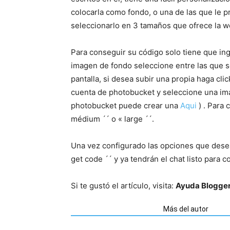
colocarla como fondo, o una de las que le p
seleccionarlo en 3 tamaños que ofrece la we
Para conseguir su código solo tiene que in
imagen de fondo seleccione entre las que se
pantalla, si desea subir una propia haga cli
cuenta de photobucket y seleccione una im
photobucket puede crear una
Aqui
) . Para 
médium ´´ o « large ´´.
Una vez configurado las opciones que desea
get code ´´ y ya tendrán el chat listo para c
Si te gustó el artículo, visita:
Ayuda Blogge
Artículos relacionados
Más del autor