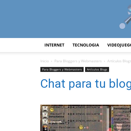
INTERNET
TECNOLOGIA
VIDEOJUEG
Inicio
Para Bloggers y Webmasters
Artículos Blog
Para Bloggers y Webmasters
Artículos Blogs
Chat para tu blo