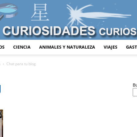
OS
CIENCIA
ANIMALES Y NATURALEZA
VIAJES
GAS
Curiosidades
s
Chat para tu blog
g
B
Curiosas