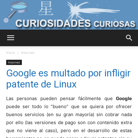
Curiosidades
Inicio
Internet
Internet
Google es multado por infligir
Curiosas
patente de Linux
Las personas pueden pensar fácilmente que
Google
del
puede ser todo lo “bueno” que se quiera por ofrecer
buenos servicios (en su gran mayoría) sin cobrar nada
por ello (las versiones de pago son con contenido extra
Mundo
que no viene al caso), pero en el desarrollo de estas