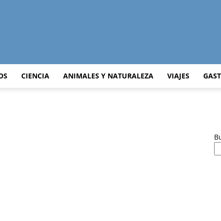
Curiosidades
OS
CIENCIA
ANIMALES Y NATURALEZA
VIAJES
GAS
Curiosas
B
del