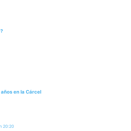
o?
años en la Cárcel
En 20:20