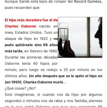
Aunque Sands esta lejos de romper del
Record Guiness
,
pues recuerden que:
El hipo más duradero fue el de
Charles Osborne
nacido en
Iowa, Estados Unidos. Tuvo un
ataque de hipo en 1922 y
no
pudo quitárselo sino 68 años
más tarde
, en febrero de 1990.
Durante las primeras décadas
Osborne tenía 40 hipos por
minuto, pero luego se redujo a 20 por minuto en los
últimos años.
Un año después que se le quito el hipo en
(en 1990), Charles Osborne murió
…
¿Qué cosas? ¿No?
Solo imagínense, si cuando nos da hipo por algunos
segundos o minutos nos da rabia y nos fastidia, pienses
en lo que sintió Osborne que tuvo que soportarlo 68