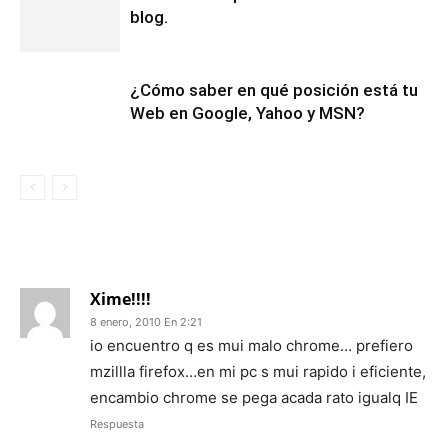
blog.
¿Cómo saber en qué posición está tu
Web en Google, Yahoo y MSN?
15 COMENTARIOS
Xime!!!!
8 enero, 2010 En 2:21
io encuentro q es mui malo chrome… prefiero
mzillla firefox…en mi pc s mui rapido i eficiente,
encambio chrome se pega acada rato igualq IE
Respuesta