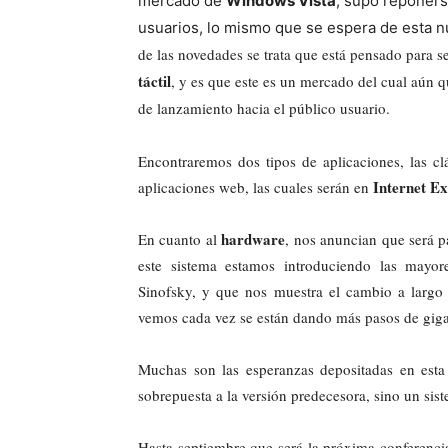
mercado de
Windows Vista
, supo reponers
usuarios, lo mismo que se espera de esta n
de las novedades se trata que está pensado para s
táctil
, y es que este es un mercado del cual aún 
de lanzamiento hacia el público usuario.
Encontraremos dos tipos de aplicaciones, las cl
Internet E
aplicaciones web, las cuales serán en
hardware
En cuanto al
, nos anuncian que será 
este sistema estamos introduciendo las mayo
Sinofsky, y que nos muestra el cambio a largo
vemos cada vez se están dando más pasos de gigant
Muchas son las esperanzas depositadas en est
sobrepuesta a la versión predecesora, sino un sis
Hasta septiembre que será la próxima conferencia 