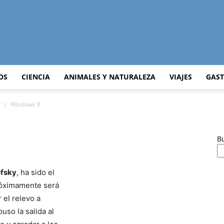
Curiosidades
OS
CIENCIA
ANIMALES Y NATURALEZA
VIAJES
GAS
Windows 8
Curiosas
B
ofsky
, ha sido el
róximamente será
del
 el relevo a
uso la salida al