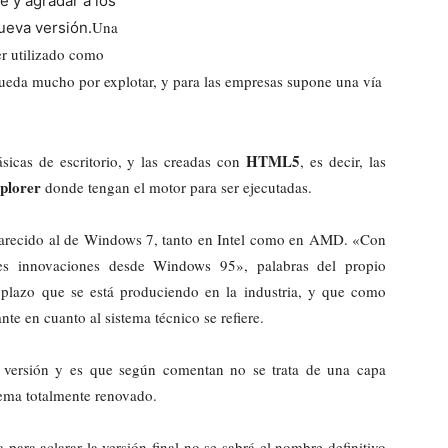
e y agradar a los
Una
ueva versión.
er utilizado como
Mundo
queda mucho por explotar, y para las empresas supone una vía
HTML5
ásicas de escritorio, y las creadas con
, es decir, las
xplorer
donde tengan el motor para ser ejecutadas.
parecido al de Windows 7, tanto en Intel como en AMD. «Con
res innovaciones desde Windows 95», palabras del propio
 plazo que se está produciendo en la industria, y que como
e en cuanto al sistema técnico se refiere.
a versión y es que según comentan no se trata de una capa
tema totalmente renovado.
para aclarar la versión final no se sabrá el nombre definitivo