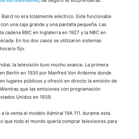
de los televisores
, de seguro te sorprenderás:
del
Baird no era totalmente eléctrico. Este funcionaba
on una caja grande y una pantalla pequeña. Las
 la cadena BBC en Inglaterra en 1927 y la NBC en
écada. En los dos casos se utilizaron sistemas
Mundo
orario fijo.
ial, la televisión tuvo mucho avance. La primera
e en Berlín en 1930 por Manfred Von Ardenne donde
 lugares públicos y ofreció en directo la emisión de
 Mientras que las emisiones con programación
Estados Unidos en 1939.
ó a la venta el modelo Admiral 19A 111. durante esta
lujo que todo el mundo quería comprar televisores para