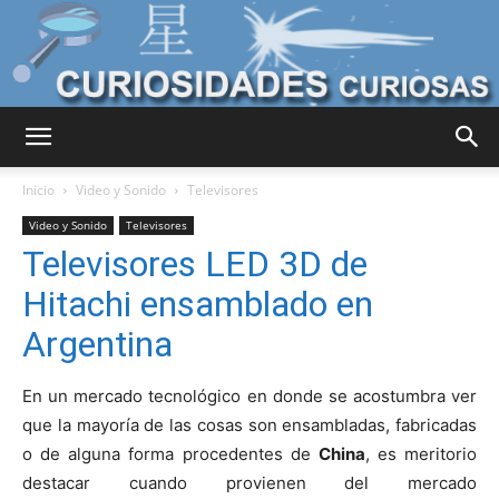
Curiosidades
Inicio
Video y Sonido
Televisores
Video y Sonido
Televisores
Televisores LED 3D de
Curiosas
Hitachi ensamblado en
Argentina
del
En un mercado tecnológico en donde se acostumbra ver
que la mayoría de las cosas son ensambladas, fabricadas
o de alguna forma procedentes de
China
, es meritorio
Mundo
destacar cuando provienen del mercado