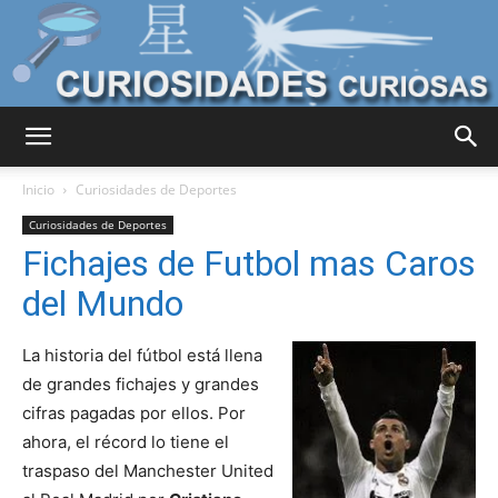
Curiosidades
Inicio
Curiosidades de Deportes
Curiosidades de Deportes
Fichajes de Futbol mas Caros
Curiosas
del Mundo
La historia del fútbol está llena
del
de grandes fichajes y grandes
cifras pagadas por ellos. Por
ahora, el récord lo tiene el
Mundo
traspaso del Manchester United