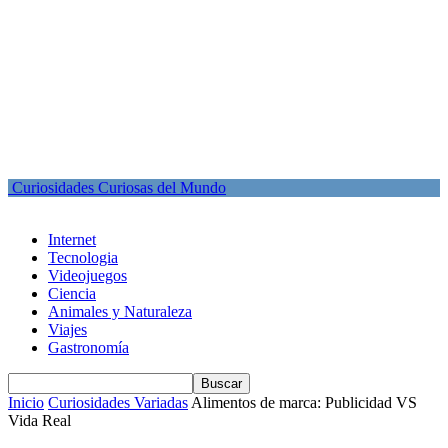
Curiosidades Curiosas del Mundo
Internet
Tecnologia
Videojuegos
Ciencia
Animales y Naturaleza
Viajes
Gastronomía
Inicio
Curiosidades Variadas
Alimentos de marca: Publicidad VS
Vida Real