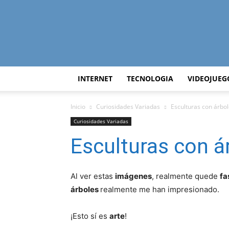
INTERNET
TECNOLOGIA
VIDEOJUEG
Inicio
Curiosidades Variadas
Esculturas con árbo
Curiosidades Variadas
Esculturas con á
Al ver estas
imágenes
, realmente quede
fa
árboles
realmente me han impresionado.
¡Esto sí es
arte
!