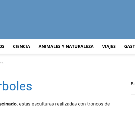
Curiosidades
OS
CIENCIA
ANIMALES Y NATURALEZA
VIAJES
GAS
les
Curiosas
rboles
B
scinado
, estas esculturas realizadas con troncos de
del