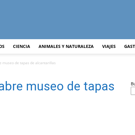
Curiosidades
OS
CIENCIA
ANIMALES Y NATURALEZA
VIAJES
GAS
e museo de tapas de alcantarillas
Curiosas
 abre museo de tapas
B
del