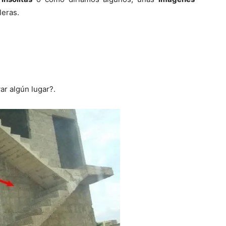
del
leras.
Mundo
ar algún lugar?.