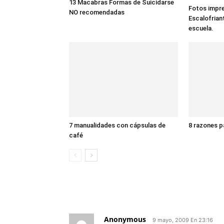
13 Macabras Formas de Suicidarse
Fotos impre
NO recomendadas
Escalofrian
escuela.
7 manualidades con cápsulas de
8 razones p
café
7 COMENTARIOS
Anonymous
9 mayo, 2009 En 23:16