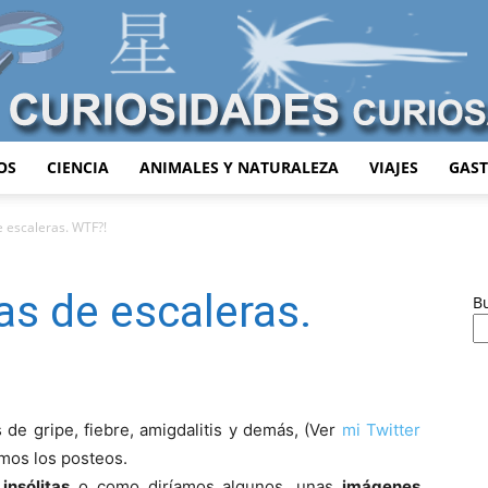
OS
CIENCIA
ANIMALES Y NATURALEZA
VIAJES
GAS
Curiosidades
e escaleras. WTF?!
as de escaleras.
B
Curiosas
de gripe, fiebre, amigdalitis y demás, (Ver
mi Twitter
imos los posteos.
insólitas
o como diríamos algunos, unas
imágenes