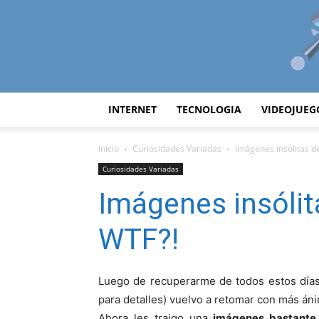
INTERNET
TECNOLOGIA
VIDEOJUEG
Inicio
Curiosidades Variadas
Imágenes insólitas d
Curiosidades Variadas
Imágenes insólit
WTF?!
Luego de recuperarme de todos estos días 
para detalles) vuelvo a retomar con más án
Ahora les traigo una
imágenes bastante 