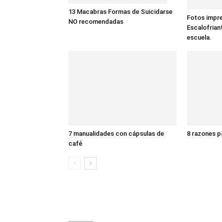
13 Macabras Formas de Suicidarse
Fotos impre
NO recomendadas
Escalofrian
escuela.
7 manualidades con cápsulas de
8 razones p
café
2 COMENTARIOS