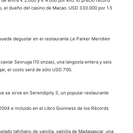
 de entre € 2.000 y € 4.000 por kilo. El precio récord
del
Ho, el dueño del casino de Macao: USD 330.000 por 1.5
uede degustar en el restaurante Le Parker Meridien
Mundo
caviar Sevruga (10 onzas), una langosta entera y seis
gar, el costo será de sólo USD 700.
e se sirve en Serendipity 3, un popular restaurante
004 e incluido en el Libro Guinness de los Récords
ado tahitiano de vainilla, vainilla de Madagascar, una