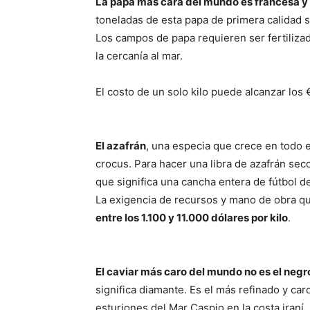
La papa más cara del mundo es francesa y
toneladas de esta papa de primera calidad se
Los campos de papa requieren ser fertiliza
la cercanía al mar.
El costo de un solo kilo puede alcanzar los 
El azafrán
, una especia que crece en todo e
crocus. Para hacer una libra de azafrán seco
que significa una cancha entera de fútbol de
La exigencia de recursos y mano de obra q
entre los 1.100 y 11.000 dólares por kilo
.
El caviar más caro del mundo no es el negro
significa diamante. Es el más refinado y car
esturiones del Mar Caspio en la costa iraní.