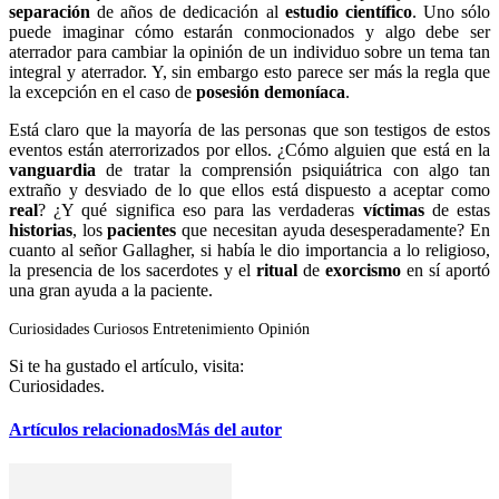
separación
de años de dedicación al
estudio científico
. Uno sólo
puede imaginar cómo estarán conmocionados y algo debe ser
aterrador para cambiar la opinión de un individuo sobre un tema tan
integral y aterrador. Y, sin embargo esto parece ser más la regla que
la excepción en el caso de
posesión demoníaca
.
Está claro que la mayoría de las personas que son testigos de estos
eventos están aterrorizados por ellos. ¿Cómo alguien que está en la
vanguardia
de tratar la comprensión psiquiátrica con algo tan
extraño y desviado de lo que ellos está dispuesto a aceptar como
real
? ¿Y qué significa eso para las verdaderas
víctimas
de estas
historias
, los
pacientes
que necesitan ayuda desesperadamente? En
cuanto al señor Gallagher, si había le dio importancia a lo religioso,
la presencia de los sacerdotes y el
ritual
de
exorcismo
en sí aportó
una gran ayuda a la paciente.
Curiosidades
Curiosos
Entretenimiento
Opinión
Si te ha gustado el artículo, visita:
Curiosidades.
Artículos relacionados
Más del autor