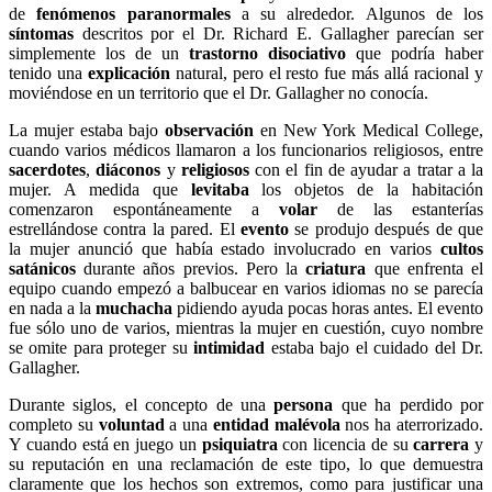
de
fenómenos paranormales
a su alrededor. Algunos de los
síntomas
descritos por el Dr. Richard E. Gallagher parecían ser
simplemente los de un
trastorno disociativo
que podría haber
tenido una
explicación
natural, pero el resto fue más allá racional y
moviéndose en un territorio que el Dr. Gallagher no conocía.
La mujer estaba bajo
observación
en New York Medical College,
cuando varios médicos llamaron a los funcionarios religiosos, entre
sacerdotes
,
diáconos
y
religiosos
con el fin de ayudar a tratar a la
mujer. A medida que
levitaba
los objetos de la habitación
comenzaron espontáneamente a
volar
de las estanterías
estrellándose contra la pared. El
evento
se produjo después de que
la mujer anunció que había estado involucrado en varios
cultos
satánicos
durante años previos. Pero la
criatura
que enfrenta el
equipo cuando empezó a balbucear en varios idiomas no se parecía
en nada a la
muchacha
pidiendo ayuda pocas horas antes. El evento
fue sólo uno de varios, mientras la mujer en cuestión, cuyo nombre
se omite para proteger su
intimidad
estaba bajo el cuidado del Dr.
Gallagher.
Durante siglos, el concepto de una
persona
que ha perdido por
completo su
voluntad
a una
entidad malévola
nos ha aterrorizado.
Y cuando está en juego un
psiquiatra
con licencia de su
carrera
y
su reputación en una reclamación de este tipo, lo que demuestra
claramente que los hechos son extremos, como para justificar una