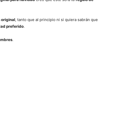
del
 original
, tanto que al principio ni si quiera sabrán que
dad preferido
.
Mundo
hombres
.