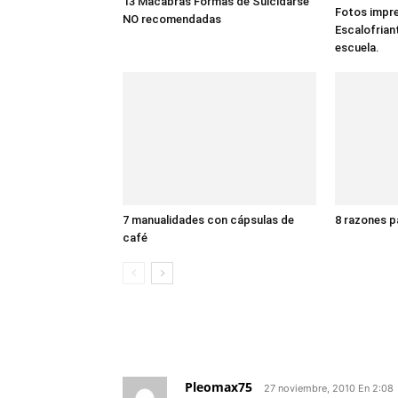
13 Macabras Formas de Suicidarse
Fotos impre
NO recomendadas
Escalofrian
escuela.
7 manualidades con cápsulas de
8 razones p
café
1 COMENTARIO
Pleomax75
27 noviembre, 2010 En 2:08