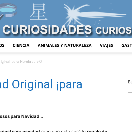
OS
CIENCIA
ANIMALES Y NATURALEZA
VIAJES
GAS
Curiosidades
iginal ¡para Hombres! :-O
d Original ¡para
B
Curiosas
iosos para Navidad
…
iginal para navidad
creo que este será tu
regalo de