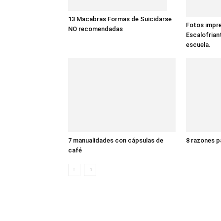
13 Macabras Formas de Suicidarse
Fotos impre
NO recomendadas
Escalofrian
escuela.
7 manualidades con cápsulas de
8 razones p
café
3 COMENTARIOS