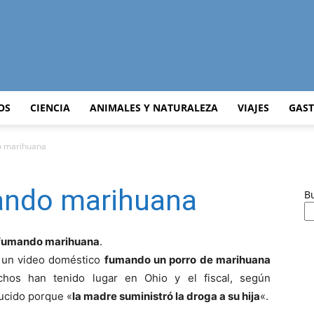
Curiosidades
OS
CIENCIA
ANIMALES Y NATURALEZA
VIAJES
GAS
o marihuana
Curiosas
ando marihuana
B
o fumando marihuana
.
 un video doméstico
fumando un porro de marihuana
del
echos han tenido lugar en Ohio y el fiscal, según
ucido porque «
la madre suministró la droga a su hija
«.