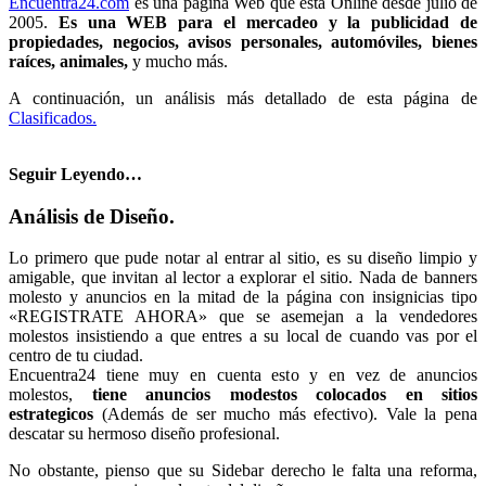
Encuentra24.com
es una página Web que esta Online desde julio de
2005.
Es una WEB para el mercadeo y la publicidad de
propiedades, negocios, avisos personales, automóviles, bienes
raíces, animales,
y mucho más.
A continuación, un análisis más detallado de esta página de
Clasificados.
Seguir Leyendo…
Análisis de Diseño.
Lo primero que pude notar al entrar al sitio, es su d
iseño limpio y
amigable
, que invitan al lector a explorar el sitio. Nada de banners
molesto y anuncios en la mitad de la página con insignicias tipo
«REGISTRATE AHORA» que se asemejan a la vendedores
molestos insistiendo a que entres a su local de cuando vas por el
centro de tu ciudad.
Encuentra24 tiene muy en cuenta esto y en vez de anuncios
molestos,
tiene anuncios modestos colocados en sitios
estrategicos
(Además de ser mucho más efectivo). Vale la pena
descatar su hermoso diseño profesional.
No obstante, pienso que su Sidebar derecho le falta una reforma,