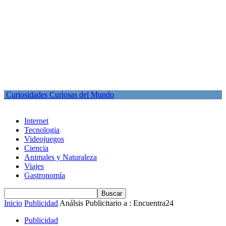
Curiosidades Curiosas del Mundo
Internet
Tecnologia
Videojuegos
Ciencia
Animales y Naturaleza
Viajes
Gastronomía
Inicio
Publicidad
Análsis Publicitario a : Encuentra24
Publicidad