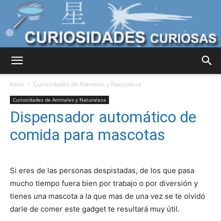
Curiosidades
Inicio
Curiosidades de Animales y Naturaleza
Curiosidades de Animales y Naturaleza
Dispensador automático de
Curiosas
comida para mascotas
del
Si eres de las personas despistadas, de los que pasa
mucho tiempo fuera bien por trabajo o por diversión y
tienes una mascota a la que mas de una vez se te olvidó
Mundo
darle de comer este gadget te resultará muy útil.