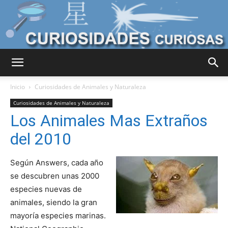
Curiosidades
Inicio
Curiosidades de Animales y Naturaleza
Curiosidades de Animales y Naturaleza
Los Animales Mas Extraños
Curiosas
del 2010
Según Answers, cada año
del
se descubren unas 2000
especies nuevas de
animales, siendo la gran
Mundo
mayoría especies marinas.