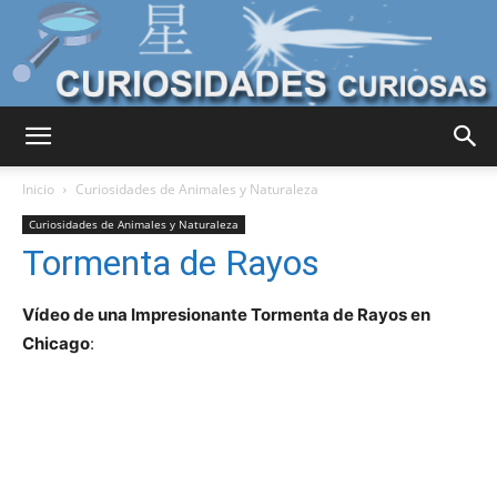
Curiosidades
Inicio
Curiosidades de Animales y Naturaleza
Curiosidades de Animales y Naturaleza
Tormenta de Rayos
Curiosas
Vídeo de una Impresionante Tormenta de Rayos en
Chicago
:
del
Mundo