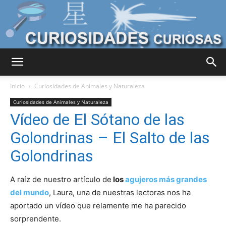
Curiosidades
Inicio
Curiosidades de Animales y Naturaleza
Curiosidades de Animales y Naturaleza
Vídeo de El Sótano de las
Curiosas
Golondrinas – El Salto de las
Golondrinas
del
A raíz de nuestro artículo de
los
agujeros más grandes
del mundo
, Laura, una de nuestras lectoras nos ha
aportado un
vídeo que relamente me ha parecido
Mundo
sorprendente.