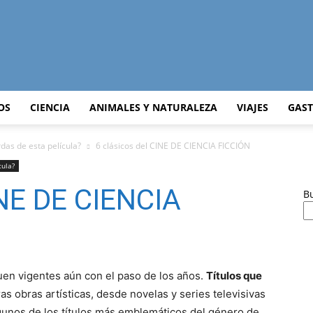
Curiosidades
OS
CIENCIA
ANIMALES Y NATURALEZA
VIAJES
GAS
das de esta película?
6 clásicos del CINE DE CIENCIA FICCIÓN
cula?
Curiosas
INE DE CIENCIA
B
del
en vigentes aún con el paso de los años.
Títulos que
as obras artísticas, desde novelas y series televisivas
gunos de los títulos más emblemáticos del género de