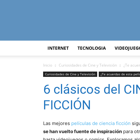
INTERNET
TECNOLOGIA
VIDEOJUEG
Inicio
Curiosidades de Cine y Televisión
¿Te acuer
Curiosidades de Cine y Televisión
¿Te acuerdas de esta pelí
6 clásicos del C
FICCIÓN
Las mejores
películas de ciencia ficción
sigu
se han vuelto fuente de inspiración
para otr
hasta videojuegos o comics. Exploramos al