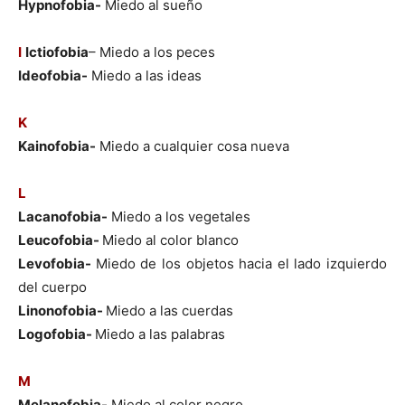
Hypnofobia-
Miedo al sueño
I
Ictiofobia
– Miedo a los peces
Ideofobia-
Miedo a las ideas
K
Kainofobia-
Miedo a cualquier cosa nueva
L
Lacanofobia-
Miedo a los vegetales
Leucofobia-
Miedo al color blanco
Levofobia-
Miedo de los objetos hacia el lado izquierdo
del cuerpo
Linonofobia-
Miedo a las cuerdas
Logofobia-
Miedo a las palabras
M
Melanofobia-
Miedo al color negro