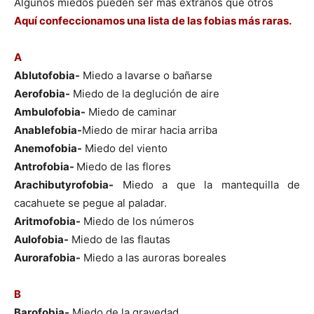
Algunos miedos pueden ser más extraños que otros
Aquí confeccionamos una lista de las fobias más raras.
A
Ablutofobia-
Miedo a lavarse o bañarse
Aerofobia-
Miedo de la deglución de aire
Ambulofobia-
Miedo de caminar
Anablefobia-
Miedo de mirar hacia arriba
Anemofobia-
Miedo del viento
Antrofobia-
Miedo de las flores
Arachibutyrofobia-
Miedo a que la mantequilla de
cacahuete se pegue al paladar.
Aritmofobia-
Miedo de los números
Aulofobia-
Miedo de las flautas
Aurorafobia-
Miedo a las auroras boreales
B
Barofobia-
Miedo de la gravedad