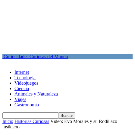
Curiosidades Curiosas del Mundo
Internet
Tecnologia
Videojuegos
Ciencia
Animales y Naturaleza
Viajes
Gastronomía
Inicio
Historias Curiosas
Video: Evo Morales y su Rodillazo
justiciero