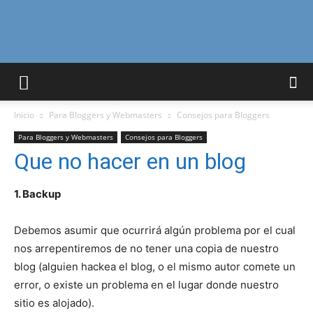
Curiosidades
Inicio
Para Bloggers y Webmasters
Consejos para Bloggers
Curiosas
Para Bloggers y Webmasters
Consejos para Bloggers
Que no hacer en un blog
del
1. Backup
Debemos asumir que ocurrirá algún problema por el cual
nos arrepentiremos de no tener una copia de nuestro
Mundo
blog (alguien hackea el blog, o el mismo autor comete un
error, o existe un problema en el lugar donde nuestro
sitio es alojado).