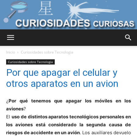
Curiosidades
Inicio
Curiosidades sobre Tecnologia
Curiosidades sobre Tecnologia
Por que apagar el celular y
Curiosas
otros aparatos en un avion
del
¿
Por qué tenemos que apagar los móviles en los
aviones
?
El
uso de distintos aparatos tecnológicos personales en
los aviones está considerado la segunda causa de
Mundo
riesgos de accidente en un avión
. Los auxiliares devuelo