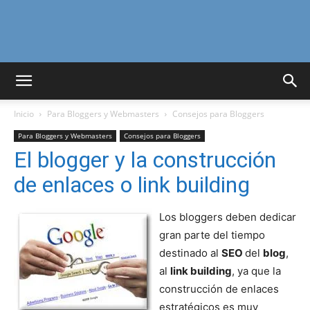
Curiosidades
Inicio
Para Bloggers y Webmasters
Consejos para Bloggers
Curiosas
Para Bloggers y Webmasters
Consejos para Bloggers
El blogger y la construcción
de enlaces o link building
del
Los bloggers deben dedicar
gran parte del tiempo
Mundo
destinado al
SEO
del
blog
,
al
link building
, ya que la
construcción de enlaces
estratégicos es muy