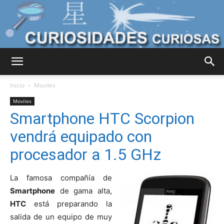
Curiosidades
Inicio
Moviles
Moviles
Smartphone HTC Scorpion
Curiosas
vendrá equipado con
procesador a 1.5 GHz
del
La famosa compañía de
Smartphone
de gama alta,
HTC
está preparando la
Mundo
salida de un equipo de muy