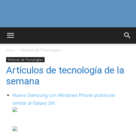
Curiosidades
Inicio
Noticias de Tecnologías
Curiosas
Noticias de Tecnologías
Artículos de tecnología de la
semana
del
Nuevo Samsung con Windows Phone podría ser
similar al Galaxy SIII
Mundo