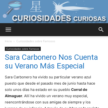
Curiosidades
Inicio
Curiosidades sobre Famosos
Curiosidades sobre Famosos
Sara Carbonero Nos Cuenta
Curiosas
su Verano Más Especial
Sara Carbonero ha vivido su particular verano azul
del
puesto que desde el pasado mes de junio hasta hace
solo unos días ha estado en su pueblo
Corral de
Almaguer
. Allí ha vivido un verano muy especial,
Mundo
reencontrándose con sus amigas de siempre y los